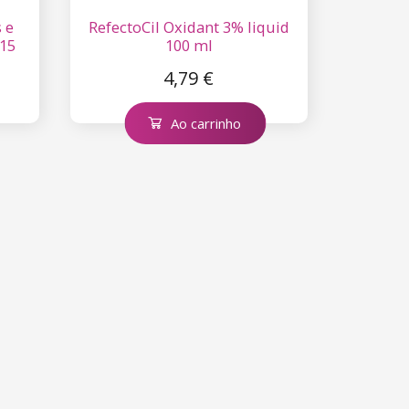
 e
RefectoCil Oxidant 3% liquid
 15
100 ml
4,79 €
Ao carrinho