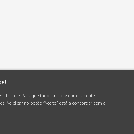
de!
em limites? Para que tudo funcione corretamente,
es. Ao clicar no botão “Aceito” está a concordar com a