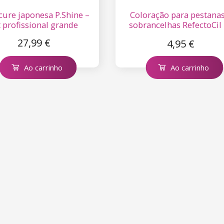
ure japonesa P.Shine –
Coloração para pestanas
t profissional grande
sobrancelhas RefectoCil
ml – Preto n.ş 1
27,99 €
4,95 €
Ao carrinho
Ao carrinho