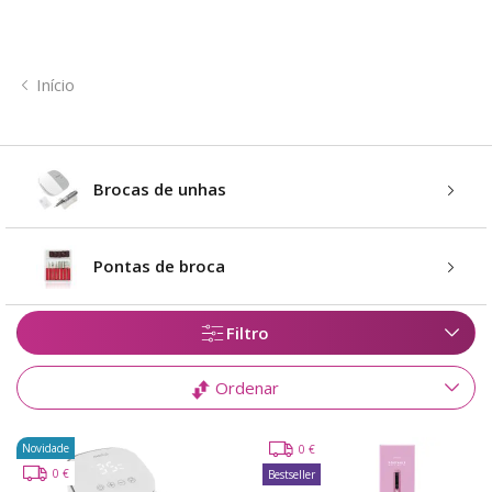
Início
Brocas de unhas
Pontas de broca
Filtro
Ordenar
Novidade
0 €
0 €
Bestseller