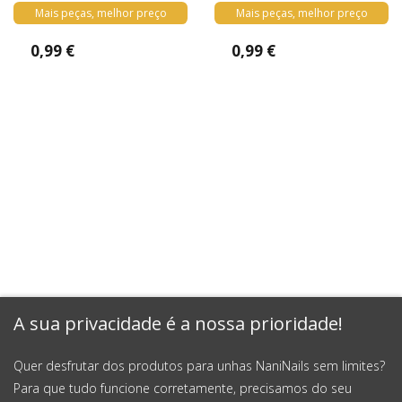
Mais peças, melhor preço
Mais peças, melhor preço
0,99 €
0,99 €
A sua privacidade é a nossa prioridade!
Quer desfrutar dos produtos para unhas NaniNails sem limites?
Para que tudo funcione corretamente, precisamos do seu