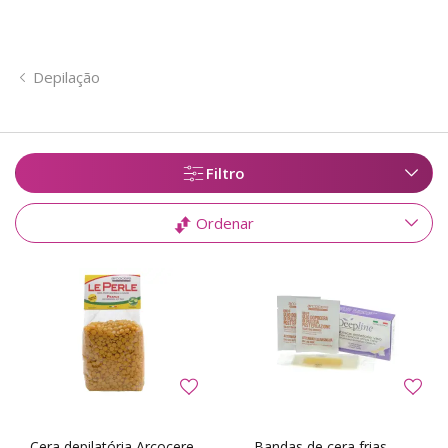
Depilação
Filtro
Ordenar
Cera depilatória Arcocere
Bandas de cera frias