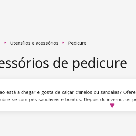
o
Utensílios e acessórios
Pedicure
essórios de pedicure
ão está a chegar e gosta de calçar chinelos ou sandálias? Ofer
mbre-se com pés saudáveis e bonitos. Depois do inverno, os 
ecida, e merecem uma nova energia. Para ter pés bonitos e sau
r maneira é cuidar deles utilizando as ferramentas e os acessór
arador de pele do calcanhar é uma boa ajuda, tal como uma li
nhar, ambos removendo de forma fiável a pele envelhecida e 