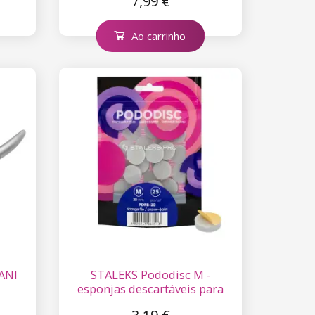
7,99 €
Ao carrinho
NANI
STALEKS Pododisc M -
esponjas descartáveis para
pedicure