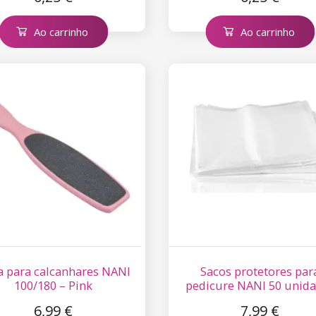
Ao carrinho
Ao carrinho
 para calcanhares NANI
Sacos protetores par
100/180 – Pink
pedicure NANI 50 unid
6,99 €
7,99 €