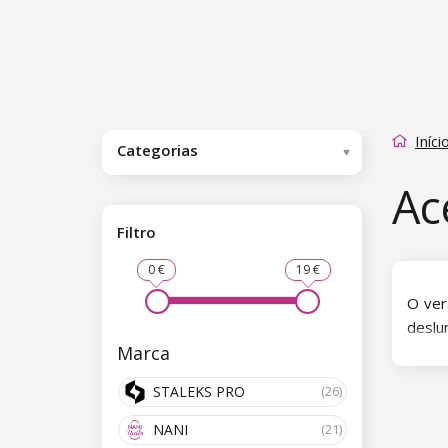
Iníci
Categorias
Ac
Filtro
0 €
19 €
O ver
deslu
Marca
endur
melho
STALEKS PRO
(26)
Um ap
NANI
(21)
calca