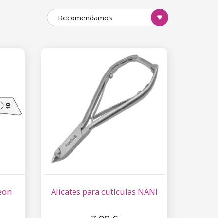
os o gel amaciador
para pés
, sal
Recomendamos
e utilizar, tanto melhor será o
rniz e outras decorações darão o
dispomos de uma grande seleção de
eon
Alicates para cutículas NANI