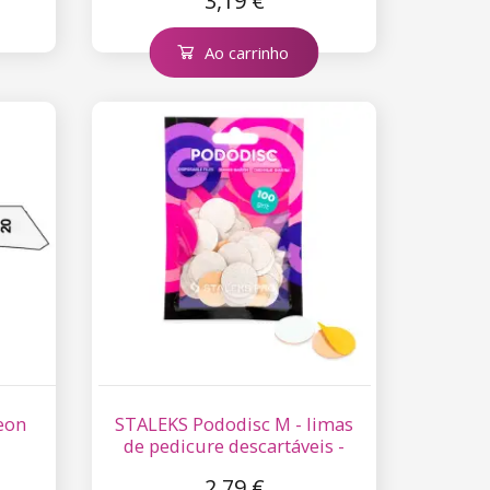
3,19 €
Ao carrinho
eon
STALEKS Pododisc M - limas
de pedicure descartáveis -
100
2,79 €