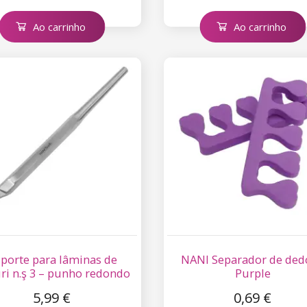
Ao carrinho
Ao carrinho
porte para lâminas de
NANI Separador de ded
uri n.ş 3 – punho redondo
Purple
5,99 €
0,69 €