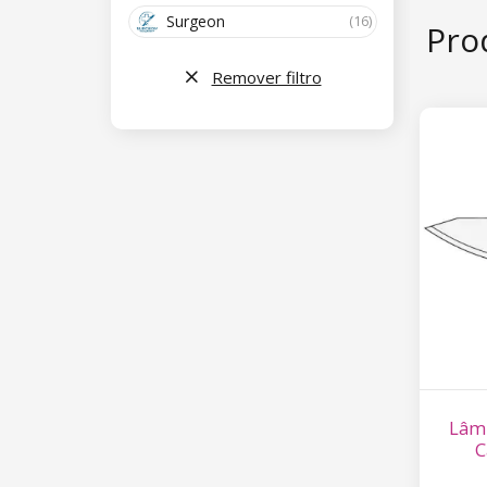
equip
Surgeon
(16)
Pro
para 
resul
Remover filtro
Por f
toque
separ
Lâmi
C