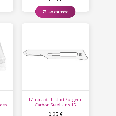
Ao carrinho
a
Lâmina de bisturi Surgeon
ades
Carbon Steel – n.ş 15
0,25 €