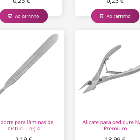
0,25 €
0,25 €
Ao carrinho
Ao carrinho
porte para lâminas de
Alicate para pedicure 
bisturi – n.ş 4
Premium
2,19 €
18,99 €