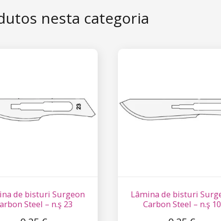
amento básico de pedicure. Para tratar a pele endurecida tem
dutos nesta categoria
pés ou as meias esfoliantes. Quanto mais produtos de pedicur
tado.
im, as unhas: pode cortá-las com um corta-unhas, enquanto o ve
 final. Para facilitar a aplicação do verniz nas unhas dos pés, 
adores de dedos. Vai certamente adorar este acessório!
na de bisturi Surgeon
Lâmina de bisturi Surg
arbon Steel – n.ş 23
Carbon Steel – n.ş 10