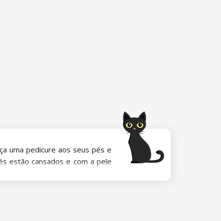
eça uma pedicure aos seus pés e
pés estão cansados e com a pele
dáveis durante o ano inteiro, a
ios adequados.
ma
para calcanhares
ou o bloco de
áspera, pelo que fazem parte do