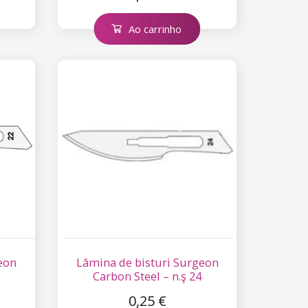
Ao carrinho
eon
Lâmina de bisturi Surgeon
Carbon Steel – n.ş 24
0,25 €