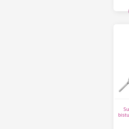
Su
bist