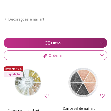
Decorações e nail art
Filtro
Ordenar
Desconto
59 %
Liquidação
Carrossel de nail art
Carrossel de nail art