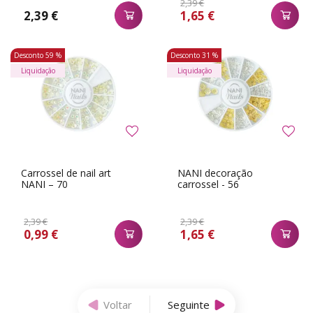
2,39 €
2,39 €
1,65 €
Desconto
59 %
Desconto
31 %
Liquidação
Liquidação
Carrossel de nail art
NANI decoração
NANI – 70
carrossel - 56
2,39 €
2,39 €
0,99 €
1,65 €
Voltar
Seguinte