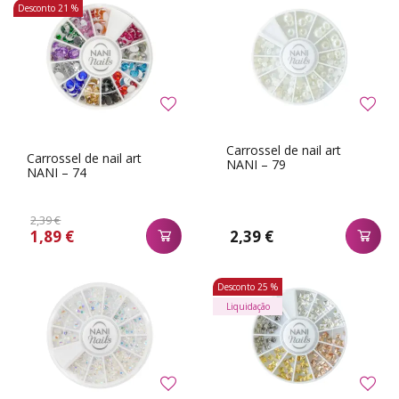
Desconto
21 %
Carrossel de nail art
Carrossel de nail art
NANI – 79
NANI – 74
2,39 €
1,89 €
2,39 €
Desconto
25 %
Liquidação