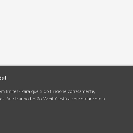
de!
em limites? Para que tudo funcione corretamente,
es. Ao clicar no botão “Aceito” está a concordar com a