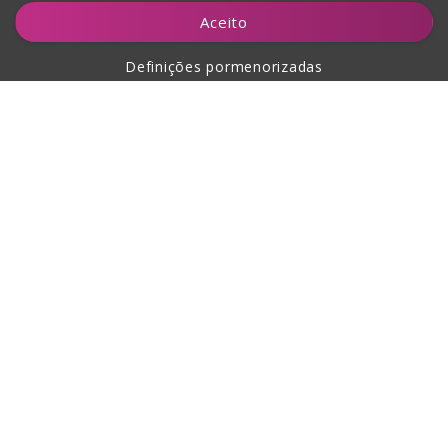
Adicionar ao carrinho
Aceito
Definições pormenorizadas
Sobre a compra
Sobre nós
Contacto