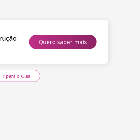
rução
Quero saber mais
Ir para o Guia