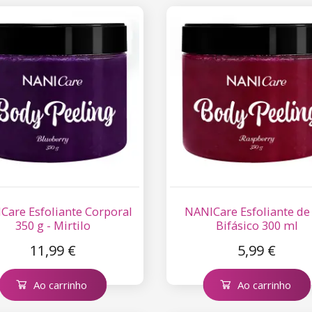
Care Esfoliante Corporal
NANICare Esfoliante de
350 g - Mirtilo
Bifásico 300 ml
11,99 €
5,99 €
Ao carrinho
Ao carrinho