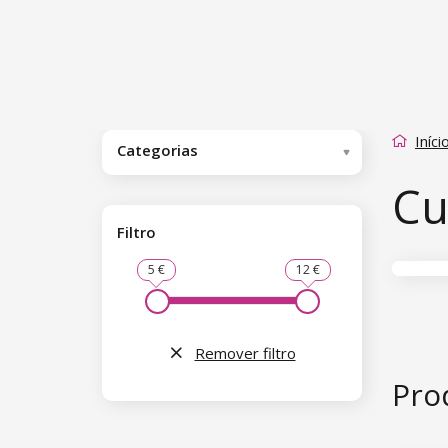
Iníci
Categorias
Cu
Filtro
5 €
12 €
Remover filtro
Pro