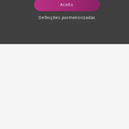
Aceito
Definições pormenorizadas
Devolução de produtos até
30 dias