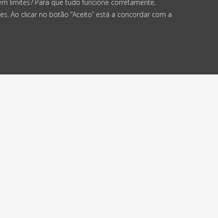
em limites? Para que tudo funcione corretamente,
es. Ao clicar no botão “Aceito” está a concordar com a
viamos em até
Envio gratuito
4 horas
a partir de 50 €
nós
Contacto