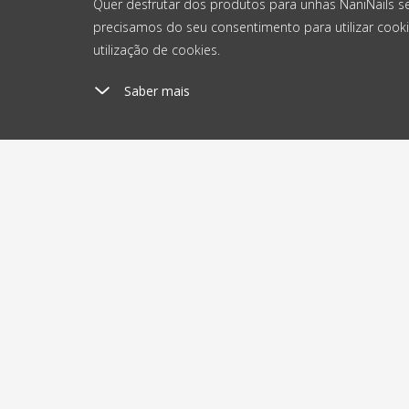
Quer desfrutar dos produtos para unhas NaniNails s
precisamos do seu consentimento para utilizar cooki
utilização de cookies.
Saber mais
Custos de envio
En
a partir de 4 €
2
Sobre a compra
Sobre 