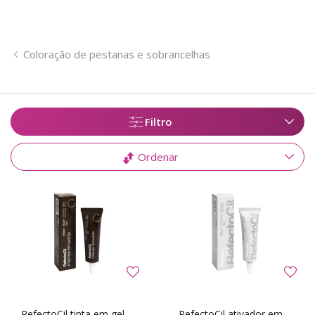
Coloração de pestanas e sobrancelhas
Filtro
Ordenar
RefectoCil tinta em gel
RefectoCil ativador em