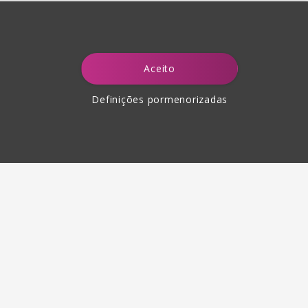
Aceito
Definições pormenorizadas
Devolução de produtos até
30 dias