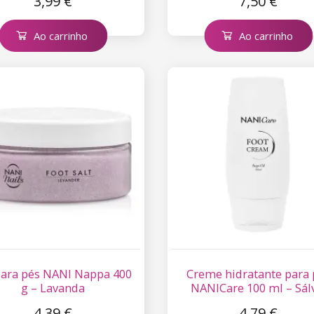
3,99 €
7,50 €
Ao carrinho
Ao carrinho
para pés NANI Nappa 400
Creme hidratante para 
g – Lavanda
NANICare 100 ml – Sál
4,39 €
4,79 €