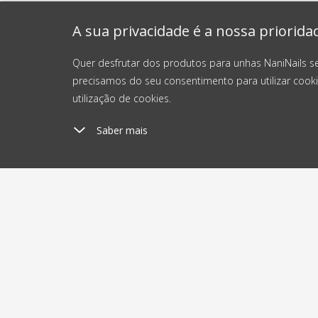
A sua privacidade é a nossa priorida
Quer desfrutar dos produtos para unhas NaniNails s
precisamos do seu consentimento para utilizar cooki
utilização de cookies.
Saber mais
Custos de envio
En
a partir de 4 €
2