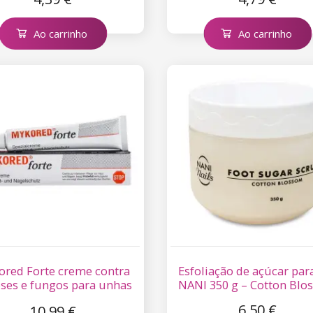
Ao carrinho
Ao carrinho
red Forte creme contra
Esfoliação de açúcar par
ses e fungos para unhas
NANI 350 g – Cotton Bl
e pele 20 ml
6,50 €
10,99 €