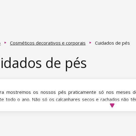
o
Cosméticos decorativos e corporais
Cuidados de pés
idados de pés
ra mostremos os nossos pés praticamente só nos meses de
te todo o ano. Não só os calcanhares secos e rachados não
esticada e rachada pode causar frequentemente dores.
ssos cremes para os pés proporcionam aos seus pés vitamin
dos um alívio imediato e ajudam também a restabelecer o equil
ge os pés das bactérias.