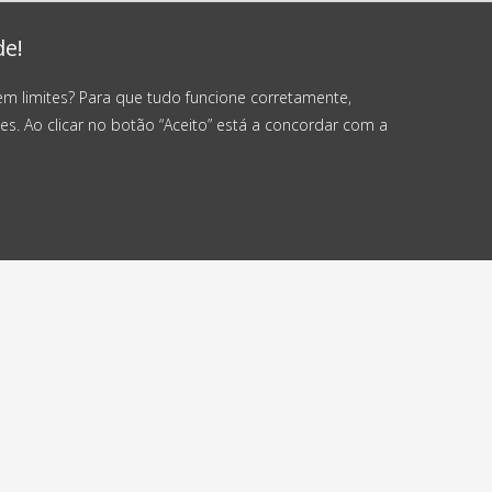
de!
em limites? Para que tudo funcione corretamente,
es. Ao clicar no botão “Aceito” está a concordar com a
viamos em até
Envio gratuito
4 horas
a partir de 50 €