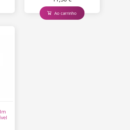
Ao carrinho
alm
ível
l