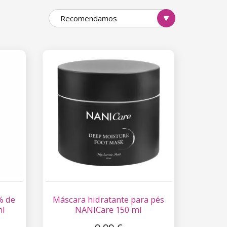
Recomendamos
% de
Máscara hidratante para pés
ml
NANICare 150 ml