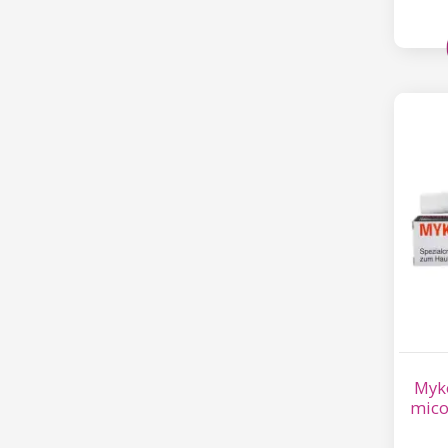
Myko
mico