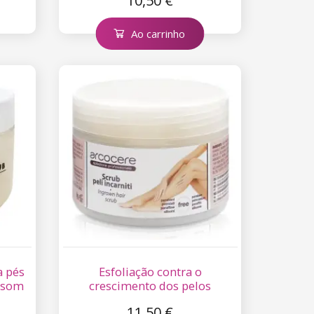
10,50 €
Ao carrinho
a pés
Esfoliação contra o
ossom
crescimento dos pelos
Arcocere 250 ml
11,50 €