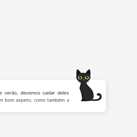
 verão, devemos cuidar deles
 têm bom aspeto, como também a
as indispensáveis, dão aos pés
íbrio perdido da microflora que