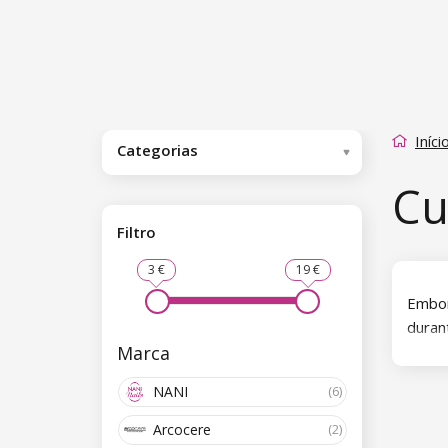
Iníci
Categorias
Cu
Filtro
3 €
19 €
Embo
duran
Marca
pele 
Os no
NANI
(6)
cansa
Arcocere
(2)
prote