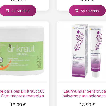
Ao carrinho
Ao carrinho
e para pés Dr. Kraut 500
Laufwunder Sensitivb
– Com menta e manteiga
bálsamo para pele sens
de karité
com microprata 75 m
12,99 €
18,99 €