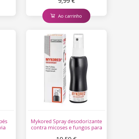
9,99 €
Ao carrinho
pés
Mykored Spray desodorizante
via
contra micoses e fungos para
pés 70 ml