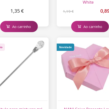
White
1,35 €
0,8
1,19 €
Ao carrinho
Ao carrinho
ão
Novidade