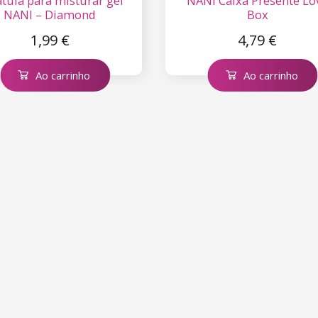
tula para misturar gel
NANI Caixa Presente Lo
NANI – Diamond
Box
1,99 €
4,79 €
Ao carrinho
Ao carrinho