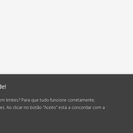
de!
em limites? Para que tudo funcione corretamente,
es. Ao clicar no botão “Aceito” está a concordar com a