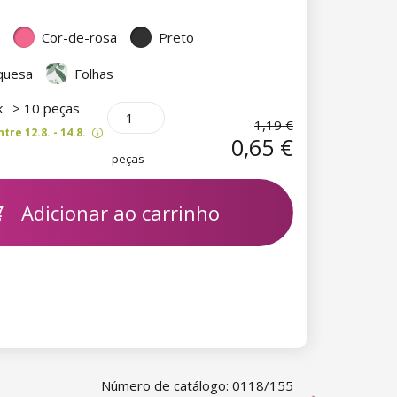
Cor-de-rosa
Preto
rquesa
Folhas
k
> 10 peças
1,19 €
re 12.8. - 14.8.
0,65 €
peças
Adicionar ao carrinho
Número de catálogo: 0118/155