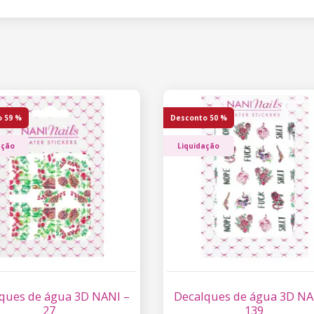
o
59 %
Desconto
50 %
ação
Liquidação
ques de água 3D NANI –
Decalques de água 3D NA
27
139