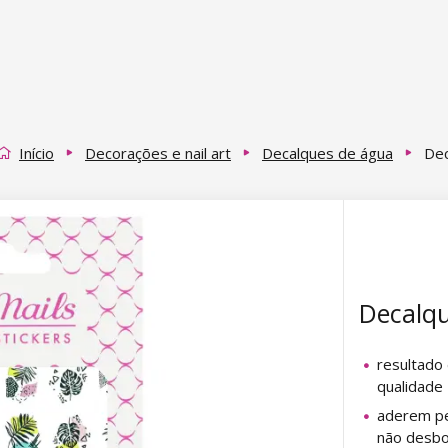
Início
Decorações e nail art
Decalques de água
Dec
Decalqu
resultado
qualidade
aderem pe
não desb