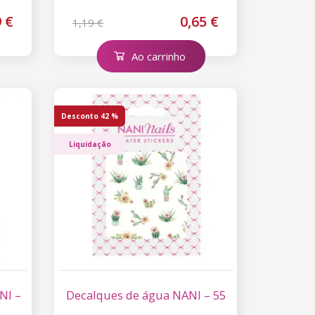
9 €
0,65 €
1,19 €
Ao carrinho
Desconto
42 %
Liquidação
NI –
Decalques de água NANI – 55