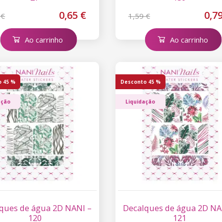
0,65 €
0,7
 €
1,59 €
Ao carrinho
Ao carrinho
o
45 %
Desconto
45 %
ação
Liquidação
ques de água 2D NANI –
Decalques de água 2D NA
120
121