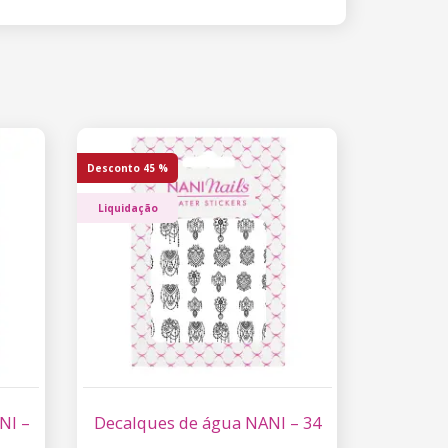
Desconto
45 %
Liquidação
NI –
Decalques de água NANI – 34