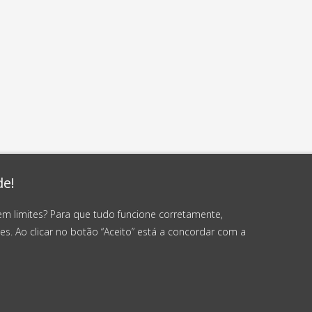
de!
em limites? Para que tudo funcione corretamente,
es. Ao clicar no botão “Aceito” está a concordar com a