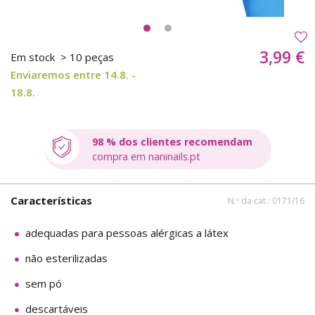
3,99 €
Em stock
> 10 peças
Enviaremos entre 14.8. -
18.8.
98 % dos clientes recomendam
compra em naninails.pt
Características
N.º da cat.: 0171/16
adequadas para pessoas alérgicas a látex
não esterilizadas
sem pó
descartáveis