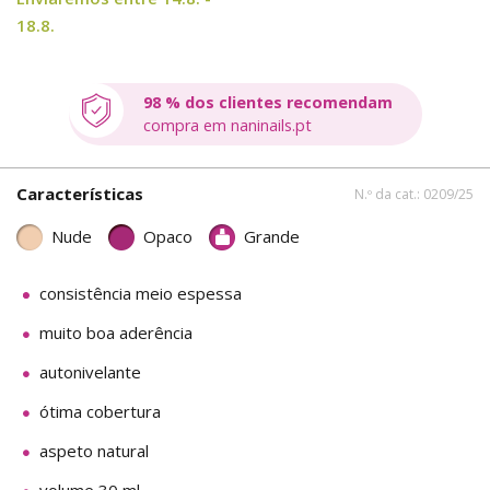
18.8.
98 % dos clientes recomendam
compra em naninails.pt
Características
N.º da cat.: 0209/25
Nude
Opaco
Grande
consistência meio espessa
muito boa aderência
autonivelante
ótima cobertura
aspeto natural