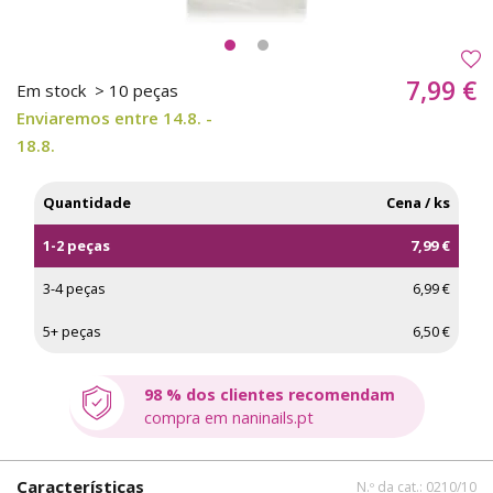
7,99 €
Em stock
> 10 peças
Enviaremos entre 14.8. -
18.8.
Quantidade
Cena / ks
1-2 peças
7,99 €
3-4 peças
6,99 €
5+ peças
6,50 €
98 % dos clientes recomendam
compra em naninails.pt
Características
N.º da cat.: 0210/10