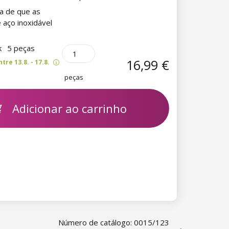
da de que as
 aço inoxidável
k
5 peças
16,99 €
re 13.8. - 17.8.
peças
Adicionar ao carrinho
Número de catálogo: 0015/123