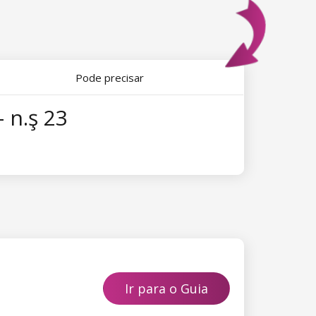
Pode precisar
 n.ş 23
Ir para o Guia