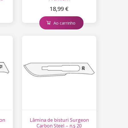
18,99 €
Ao carrinho
eon
Lâmina de bisturi Surgeon
Carbon Steel – n.ş 20