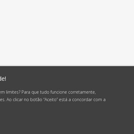
de!
em limites? Para que tudo funcione corretamente,
es. Ao clicar no botão “Aceito” está a concordar com a