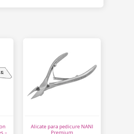
eon
Alicate para pedicure NANI
s –
Premium