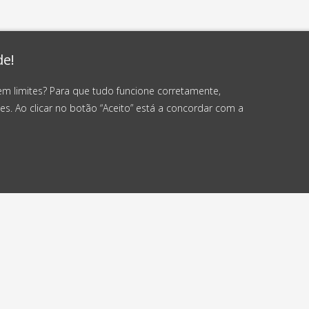
de!
em limites? Para que tudo funcione corretamente,
es. Ao clicar no botão “Aceito” está a concordar com a
viamos em até
Envio gratuito
4 horas
a partir de 50 €