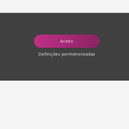
Aceito
Definições pormenorizadas
Devolução de produtos até
30 dias