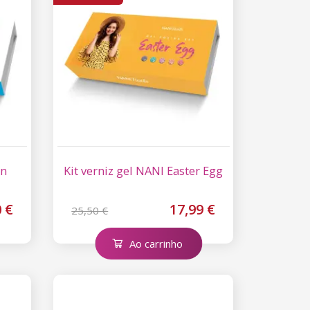
on
Kit verniz gel NANI Easter Egg
 €
17,99 €
25,50 €
Ao carrinho