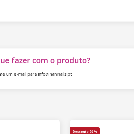
que fazer com o produto?
 um e-mail para info@naninails.pt
Desconto
20 %