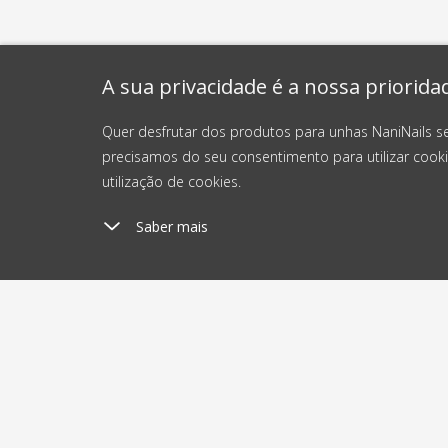
A sua privacidade é a nossa priorida
Quer desfrutar dos produtos para unhas NaniNails s
precisamos do seu consentimento para utilizar cooki
utilização de cookies.
Saber mais
Custos de envio
En
a partir de 4 €
2