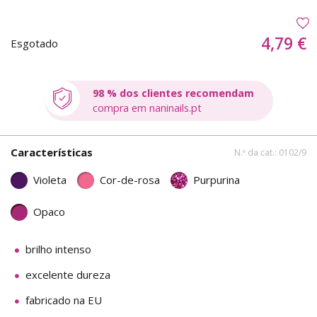
4,79 €
Esgotado
98 % dos clientes recomendam
compra em naninails.pt
Características
N.º da cat.: 0102/9
Violeta
Cor-de-rosa
Purpurina
Opaco
brilho intenso
excelente dureza
fabricado na EU