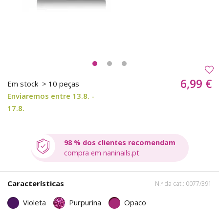
6,99 €
Em stock
> 10 peças
Enviaremos entre 13.8. -
17.8.
98 % dos clientes recomendam
compra em naninails.pt
Características
N.º da cat.: 0077/391
Violeta
Purpurina
Opaco