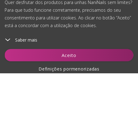
Quer desfrutar dos produtos para unhas NaniNails sem limites?
Para que tudo funcione corretamente, precisamos do seu
consentimento para utilizar cookies. Ao clicar no botão “Aceito”
está a concordar com a utilização de cookies.
Saber mais
Adicionar ao carrinho
Aceito
Definições pormenorizadas