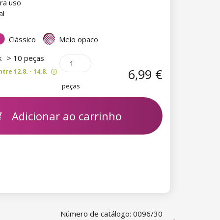
ra uso
al
Clássico
Meio opaco
k
> 10 peças
6,99 €
re 12.8. - 14.8.
peças
Adicionar ao carrinho
Número de catálogo: 0096/30