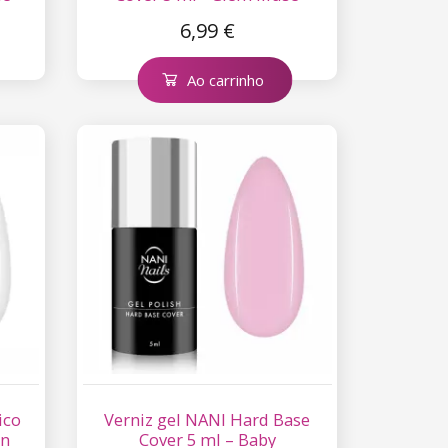
6,99 €
Ao carrinho
ico
Verniz gel NANI Hard Base
en
Cover 5 ml – Baby