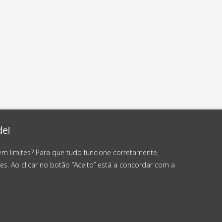
de!
em limites? Para que tudo funcione corretamente,
es. Ao clicar no botão “Aceito” está a concordar com a