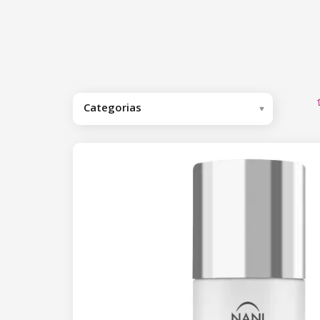
Categorias
Recomendamos
Vernizes gel
Vernizes gel base/de acabamento
Vernizes gel Base
Vernizes gel Cover Base
Hard Base Cover