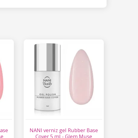
Base
NANI verniz gel Rubber Base
se
Cover 5 ml - Glem Muse