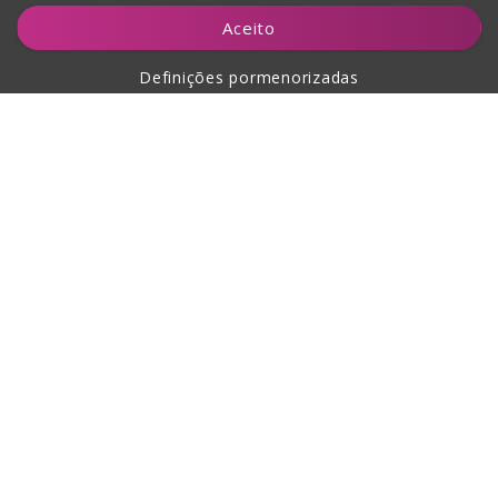
Adicionar ao carrinho
Aceito
Definições pormenorizadas
Sobre a compra
Sobre nós
Contacto