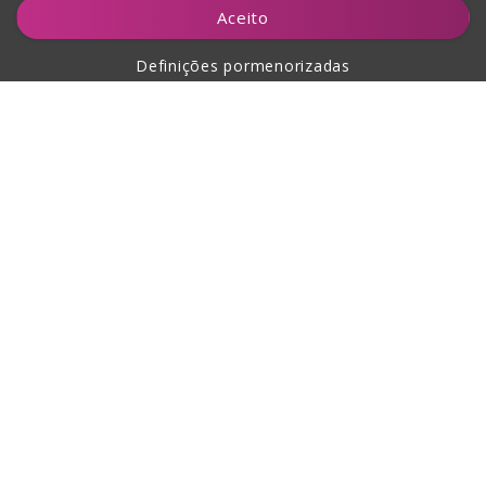
Notificar-me
Aceito
Definições pormenorizadas
Sobre a compra
Sobre nós
Contacto