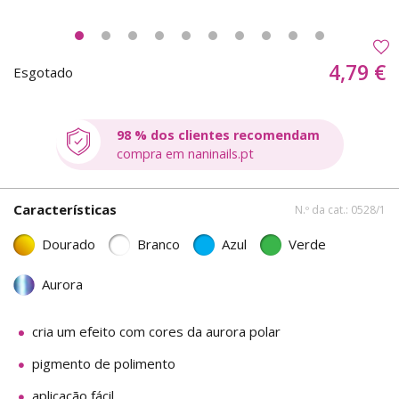
4,79 €
Esgotado
98 % dos clientes recomendam
compra em naninails.pt
Características
N.º da cat.: 0528/1
Dourado
Branco
Azul
Verde
Aurora
cria um efeito com cores da aurora polar
pigmento de polimento
aplicação fácil