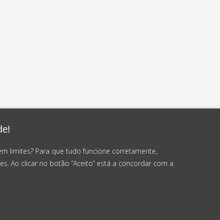
de!
em limites? Para que tudo funcione corretamente,
es. Ao clicar no botão “Aceito” está a concordar com a