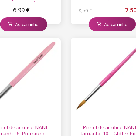
Pink
Metallic Pink
6,99 €
7,5
8,50 €
Ao carrinho
Ao carrinho
ncel de acrílico NANI,
Pincel de acrílico NANI
manho 6, Premium –
tamanho 10 – Glitter Pi