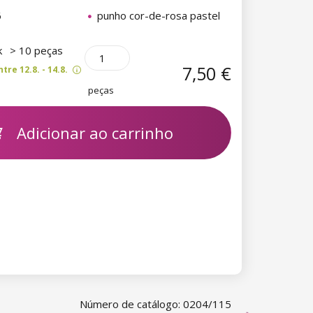
6
punho cor-de-rosa pastel
k
> 10 peças
7,50 €
re 12.8. - 14.8.
peças
Adicionar ao carrinho
Número de catálogo: 0204/115