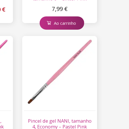
7,99 €
0 €
Ao carrinho
,
Pincel de gel NANI, tamanho
nk
4, Economy – Pastel Pink