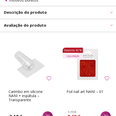
motivos bonitos
Descrição do produto
Avaliação do produto
Desconto
42 %
Liquidação
Carimbo em silicone
Foil nail art NANI – 01
NANI + espátula –
Transparente
1,19 €