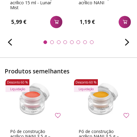
acrílico 15 ml - Lunar
acrílico NANI
Mist
5,99 €
1,19 €
Produtos semelhantes
Desconto
60 %
Desconto
60 %
Liquidação
Liquidação
Pó de construção
Pó de construção
acrílico NANI 3,5 g –
acrílico NANI 3,5 g –