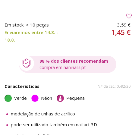
Em stock
> 10 peças
3,59 €
1,45 €
Enviaremos entre 14.8. -
18.8.
98 % dos clientes recomendam
compra em naninails.pt
Características
N.º da cat.: 0592/30
Verde
Néon
Pequena
modelação de unhas de acrílico
pode ser utilizado também em nail art 3D