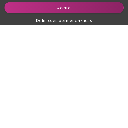
Adicionar ao carrinho
Aceito
Definições pormenorizadas
Sobre a compra
Sobre nós
Contacto