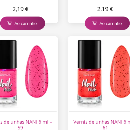
2,19 €
2,19 €
Ao carrinho
Ao carrinho
iz de unhas NANI 6 ml –
Verniz de unhas NANI 6 
59
61