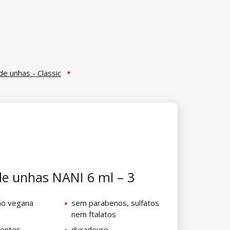
de unhas - Classic
de unhas NANI 6 ml – 3
ão vegana
sem parabenos, sulfatos
nem ftalatos
aentes
duradouro