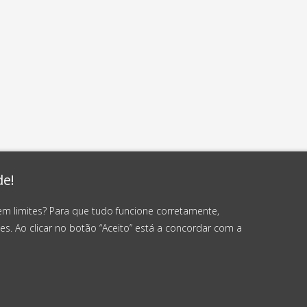
de!
em limites? Para que tudo funcione corretamente,
es. Ao clicar no botão “Aceito” está a concordar com a