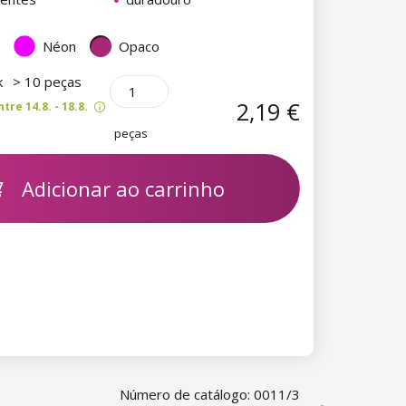
Néon
Opaco
k
> 10 peças
2,19 €
re 14.8. - 18.8.
peças
Adicionar ao carrinho
Número de catálogo: 0011/3