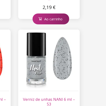
2,19 €
Ao carrinho
ml –
Verniz de unhas NANI 6 ml –
53