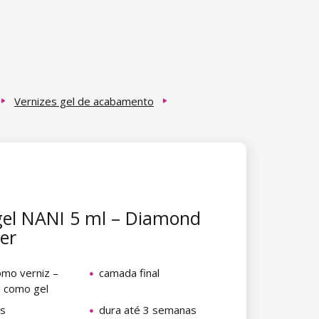
Vernizes gel de acabamento
gel NANI 5 ml – Diamond
ver
omo verniz –
camada final
 como gel
as
dura até 3 semanas