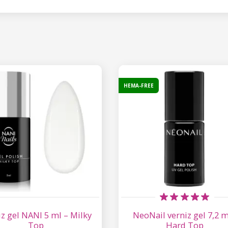
HEMA-FREE
z gel NANI 5 ml – Milky
NeoNail verniz gel 7,2 m
Top
Hard Top