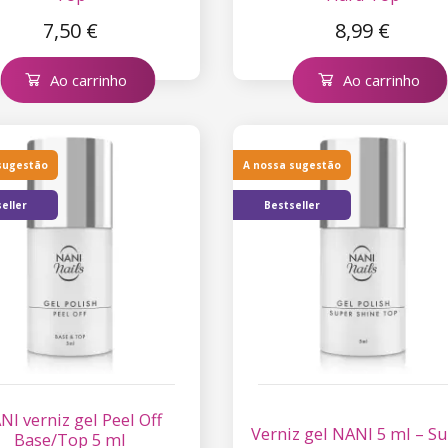
7,50 €
8,99 €
Ao carrinho
Ao carrinho
sugestão
A nossa sugestão
eller
Bestseller
NI verniz gel Peel Off
Verniz gel NANI 5 ml – S
Base/Top 5 ml