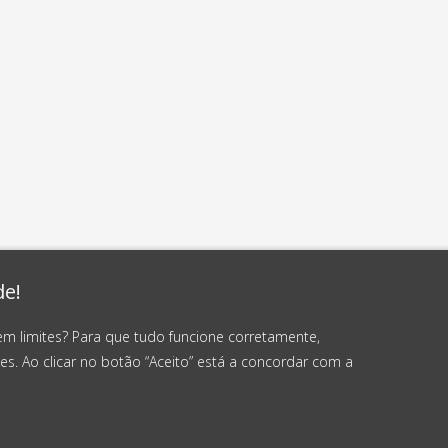
de!
em limites? Para que tudo funcione corretamente,
es. Ao clicar no botão “Aceito” está a concordar com a