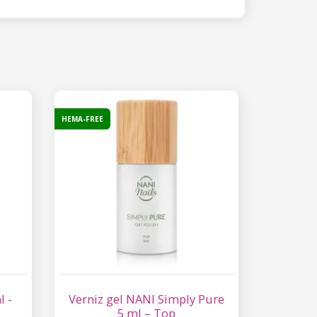
HEMA-FREE
l -
Verniz gel NANI Simply Pure
5 ml – Top