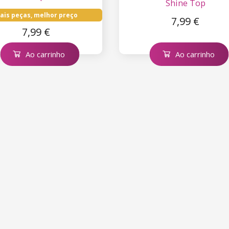
Shine Top
ais peças, melhor preço
7,99 €
7,99 €
Ao carrinho
Ao carrinho