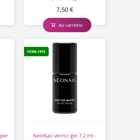
7,50 €
Ao carrinho
HEMA-FREE
uper
NeoNail verniz gel 7,2 ml -