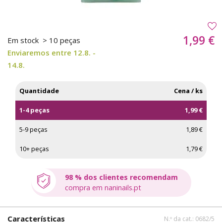
1,99 €
Em stock
> 10 peças
Enviaremos entre 12.8. -
14.8.
Quantidade
Cena / ks
1-4 peças
1,99 €
5-9 peças
1,89 €
10+ peças
1,79 €
98 % dos clientes recomendam
compra em naninails.pt
Características
N.º da cat.: 0682/5