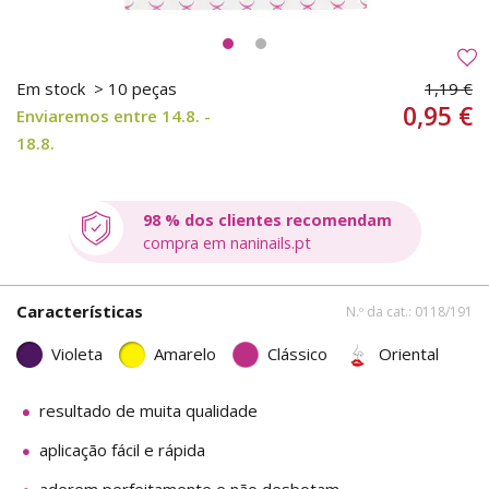
Em stock
> 10 peças
1,19 €
0,95 €
Enviaremos entre 14.8. -
18.8.
98 % dos clientes recomendam
compra em naninails.pt
Características
N.º da cat.: 0118/191
Violeta
Amarelo
Clássico
Oriental
resultado de muita qualidade
aplicação fácil e rápida