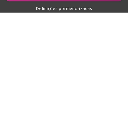
Definições pormenorizadas
Sobre a compra
Sobre nós
Contacto
Esta página está protegida com a ajuda de reCAPTCHA,