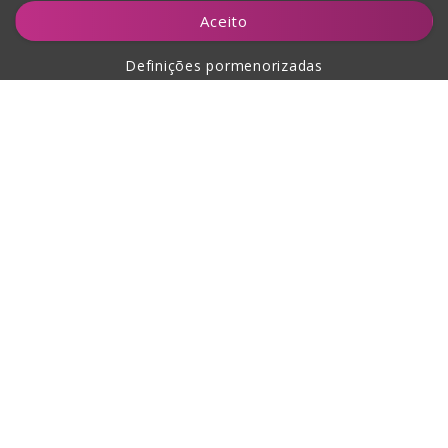
Adicionar ao carrinho
Aceito
Definições pormenorizadas
Sobre a compra
Sobre nós
Contacto