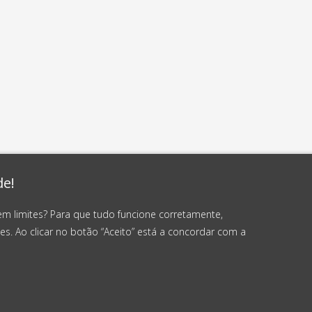
de!
em limites? Para que tudo funcione corretamente,
es. Ao clicar no botão “Aceito” está a concordar com a