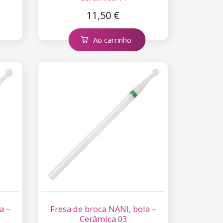
11,50 €
Ao carrinho
a –
Fresa de broca NANI, bola –
Cerâmica 03