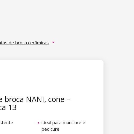
tas de broca cerâmicas
e broca NANI, cone –
ca 13
istente
ideal para manicure e
pedicure