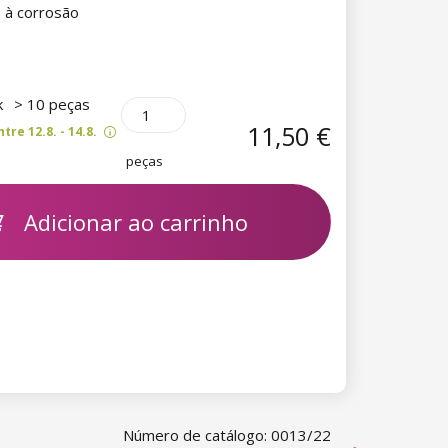
e à corrosão
k
> 10 peças
11,50 €
re 12.8. - 14.8.
peças
Adicionar ao carrinho
Número de catálogo: 0013/22