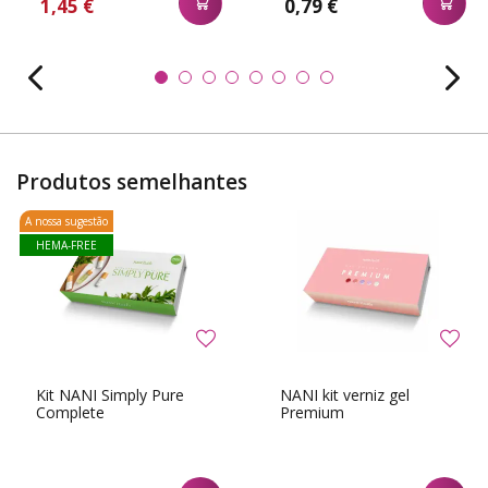
1,45 €
0,79 €
Produtos semelhantes
A nossa sugestão
HEMA-FREE
Kit NANI Simply Pure
NANI kit verniz gel
Complete
Premium