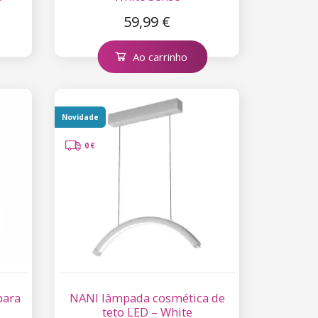
59,99 €
Ao carrinho
Novidade
0 €
para
NANI lâmpada cosmética de
teto LED – White