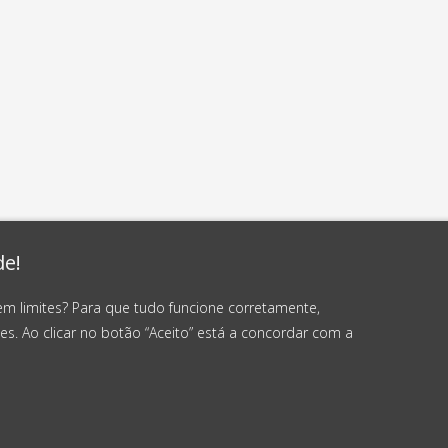
de!
em limites? Para que tudo funcione corretamente,
es. Ao clicar no botão “Aceito” está a concordar com a