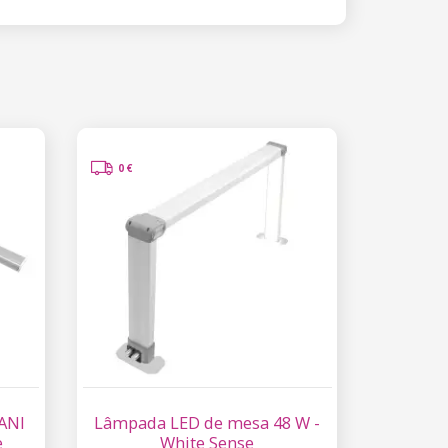
0 €
ANI
Lâmpada LED de mesa 48 W -
e
White Sense