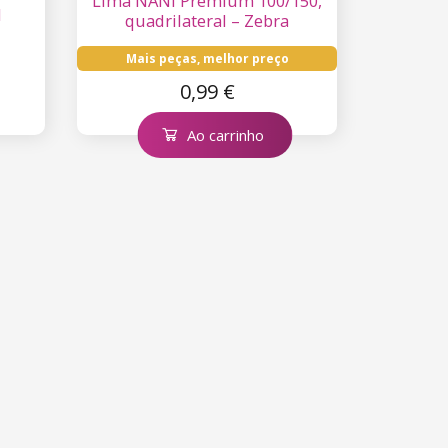
Lima NANI Premium 100/150,
I
quadrilateral – Zebra
Mais peças, melhor preço
0,99 €
Ao carrinho