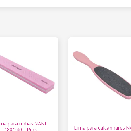
ima para unhas NANI
Lima para calcanhares N
180/240 – Pink