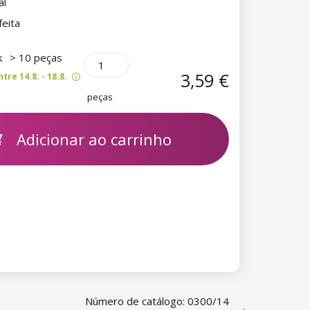
al
feita
k
> 10 peças
3,59 €
re 14.8. - 18.8.
peças
Adicionar ao carrinho
Número de catálogo: 0300/14