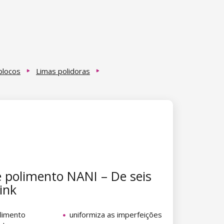
blocos
Limas polidoras
 polimento NANI – De seis
ink
olimento
uniformiza as imperfeições