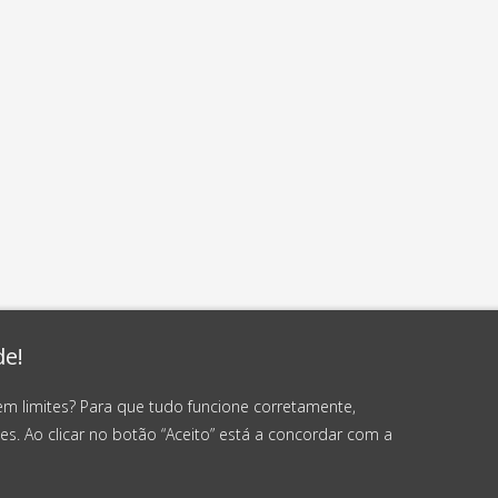
de!
em limites? Para que tudo funcione corretamente,
es. Ao clicar no botão “Aceito” está a concordar com a