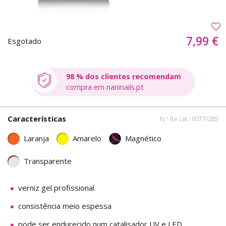
7,99 €
Esgotado
98 % dos clientes recomendam
compra em naninails.pt
Características
N.º da cat.: 0077/285
Laranja
Amarelo
Magnético
Transparente
verniz gel profissional
consistência meio espessa
pode ser endurecido num catalisador UV e LED