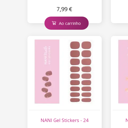
7,99 €
Ao carrinho
NANI Gel Stickers - 24
N