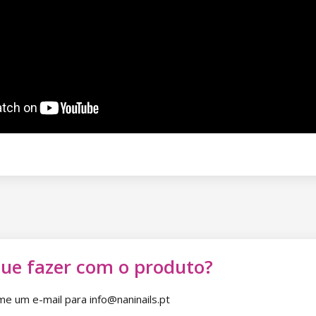
que fazer com o produto?
 um e-mail para info@naninails.pt