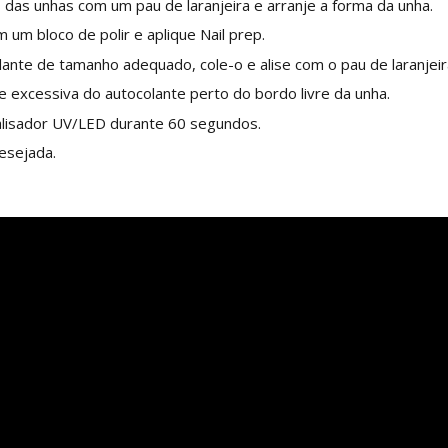
 das unhas com um pau de laranjeira e arranje a forma da unha.
 um bloco de polir e aplique Nail prep.
ante de tamanho adequado, cole-o e alise com o pau de laranjeir
e excessiva do autocolante perto do bordo livre da unha.
lisador UV/LED durante 60 segundos.
esejada.