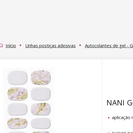
Início
Unhas postiças adesivas
Autocolantes de gel - G
NANI Ge
aplicação r
suaves pa