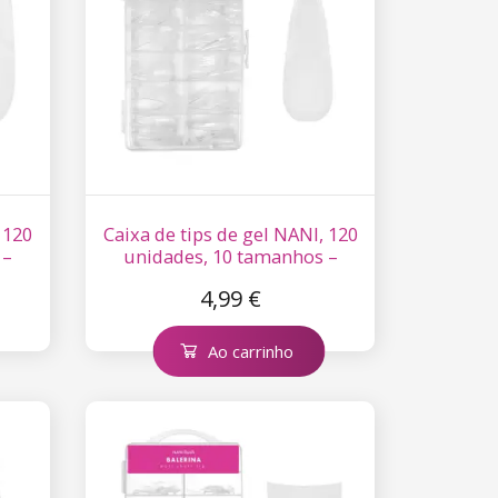
 120
Caixa de tips de gel NANI, 120
 –
unidades, 10 tamanhos –
Stiletto Clear, curtas
4,99 €
Ao carrinho