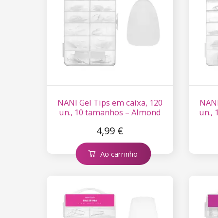
NANI Gel Tips em caixa, 120
NANI
un., 10 tamanhos – Almond
un., 
Clear, extra curtos
4,99 €
Ao carrinho