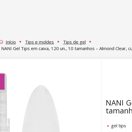
Início
Tips e moldes
Tips de gel
NANI Gel Tips em caixa, 120 un., 10 tamanhos – Almond Clear, c
NANI Ge
tamanho
gel tips