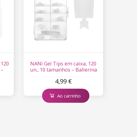
 120
NANI Gel Tips em caixa, 120
 –
un., 10 tamanhos – Ballerina
Matte, ponta curta
4,99 €
Ao carrinho