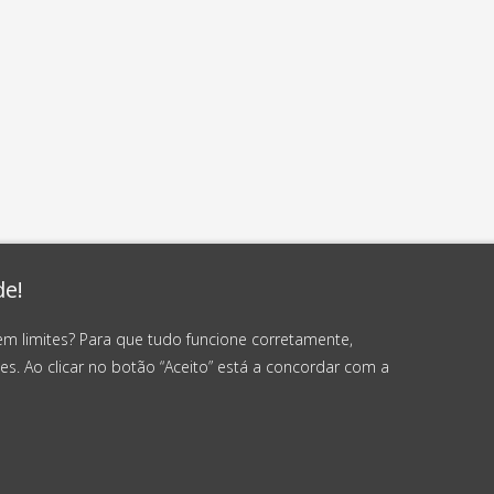
de!
em limites? Para que tudo funcione corretamente,
es. Ao clicar no botão “Aceito” está a concordar com a