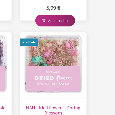
5,99 €
Ao carrinho
Novidade
ple
NANI dried flowers - Spring
Blossom