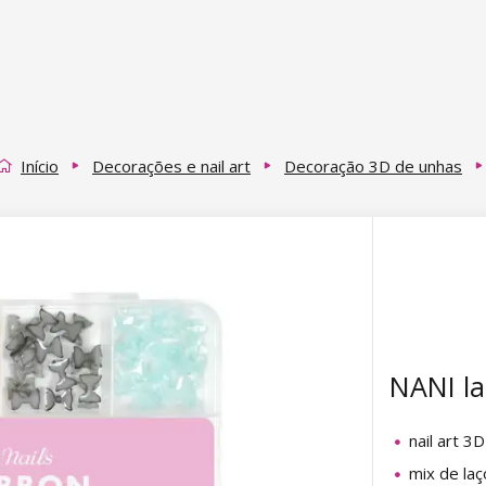
Início
Decorações e nail art
Decoração 3D de unhas
NANI la
nail art 3D
mix de laç