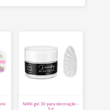
anic
NANI gel 3D para decoração –
5 g