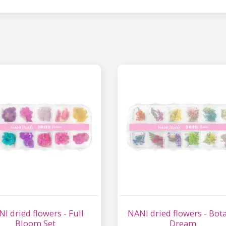
I dried flowers - Full
NANI dried flowers - Bot
Bloom Set
Dream