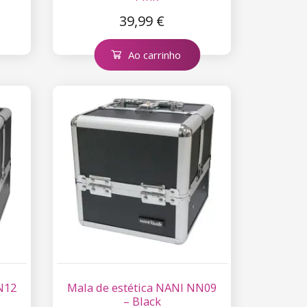
39,99 €
Ao carrinho
N12
Mala de estética NANI NN09
– Black