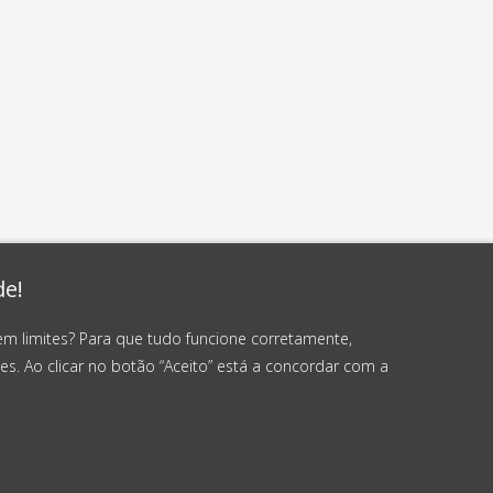
de!
em limites? Para que tudo funcione corretamente,
es. Ao clicar no botão “Aceito” está a concordar com a