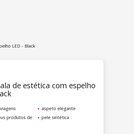
pelho LED - Black
la de estética com espelho
lack
 viagens
aspeto elegante
eus produtos de
pele sintética