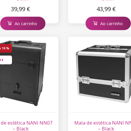
39,99 €
43,99 €
Ao carrinho
Ao carrinho
o
10 %
0 €
 de estética NANI NN07
Mala de estética NANI N
– Black
– Black