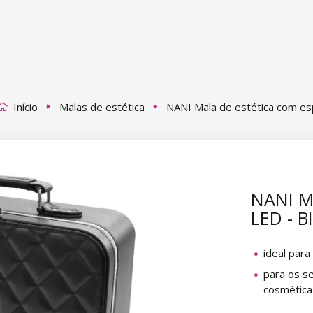
Início
Malas de estética
NANI Mala de estética com es
NANI Ma
LED - B
ideal para
para os s
cosmética