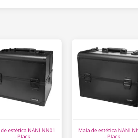
 de estética NANI NN01
Mala de estética NANI N
– Black
– Black