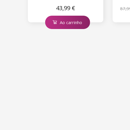
43,99 €
87,9
Ao carrinho