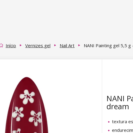
Início
Vernizes gel
Nail Art
NANI Painting gel 5,5 g
NANI Pa
dream
textura e
endurecim