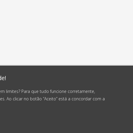
de!
em limites? Para que tudo funcione corretamente,
es. Ao clicar no botão “Aceito” está a concordar com a