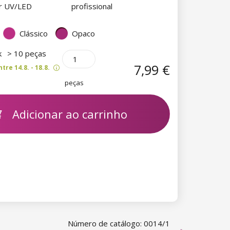
or UV/LED
profissional
Clássico
Opaco
k
> 10 peças
7,99 €
re 14.8. - 18.8.
peças
Adicionar ao carrinho
Número de catálogo: 0014/1