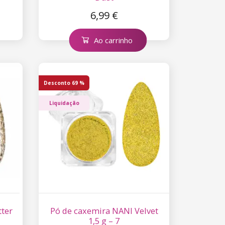
6,99 €
Ao carrinho
Desconto
69 %
Liquidação
tter
Pó de caxemira NANI Velvet
1,5 g – 7