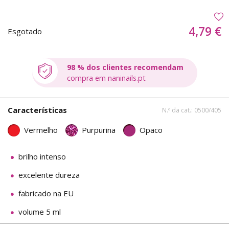
4,79 €
Esgotado
98 % dos clientes recomendam
compra em naninails.pt
Características
N.º da cat.: 0500/405
Vermelho
Purpurina
Opaco
brilho intenso
excelente dureza
fabricado na EU
volume 5 ml