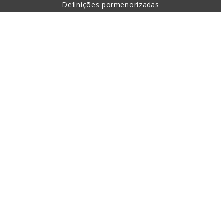
Definições pormenorizadas
Sobre a compra
Sobre nós
Contacto
Esta página está protegida com a ajuda de reCAPTCHA,
aplicando-se os princípios de proteção de dados pessoais e