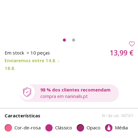
13,99 €
Em stock
> 10 peças
Enviaremos entre 14.8. -
18.8.
98 % dos clientes recomendam
compra em naninails.pt
Características
N.º da cat.: 0073/1
Cor-de-rosa
Clássico
Opaco
Média