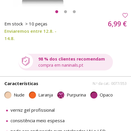
6,99 €
Em stock
> 10 peças
Enviaremos entre 12.8. -
14.8.
98 % dos clientes recomendam
compra em naninails.pt
Características
N.º da cat.: 0077/353
Nude
Laranja
Purpurina
Opaco
verniz gel profissional
consistência meio espessa