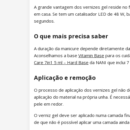
A grande vantagem dos vernizes gel reside no f
Coleção Magic Winter
em casa. Se tem um catalisador LED de 48 W, 
Coleção Old Passion
segundos.
Coleção Rainbow Tones
O que mais precisa saber
Coleção Beach Party
A duração da manicure depende diretamente da p
Aconselhamos a base
Vitamin Base
para os cuid
Coleção Pure Elegance
Care 7in1 5 ml – Hard Base
da NANI que inclui 7
Coleção Pastel Candy
Aplicação e remoção
Coleção New York City
O processo de aplicação dos vernizes gel não d
aplicação do material na própria unha. É necessá
Coleção Army Lady
pele em redor.
Coleção Chocolate Box
O verniz gel deve ser aplicado numa camada fin
de que não é possível aplicar uma camada ainda 
Coleção Romantic Sunset