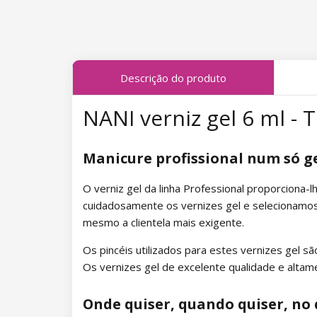
Coleção Midnight Queen
Coleção Tropical Fiesta
Descrição do produto
Coleção Charm Lady
NANI verniz gel 6 ml - 
Coleção Pearl Glaze
Coleção Shiny Star
Manicure profissional num só g
Coleção Wild West
O verniz gel da linha Professional proporcion
cuidadosamente os vernizes gel e selecionamos 
Coleção Summer Daze
mesmo a clientela mais exigente.
Coleção Barbie Girl
Os pincéis utilizados para estes vernizes gel são
Os vernizes gel de excelente qualidade e alta
Coleção Easter Egg
Onde quiser, quando quiser, no 
Coleção Lovely Kiss