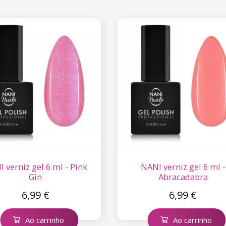
 verniz gel 6 ml - Pink
NANI verniz gel 6 ml -
Gin
Abracadabra
6,99 €
6,99 €
Ao carrinho
Ao carrinho