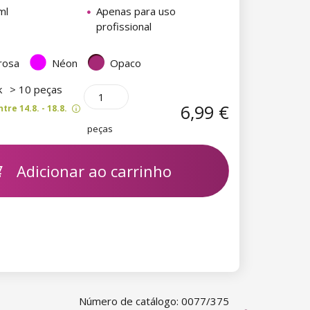
ml
Apenas para uso
profissional
rosa
Néon
Opaco
k
> 10 peças
6,99 €
re 14.8. - 18.8.
peças
Adicionar ao carrinho
Número de catálogo: 0077/375