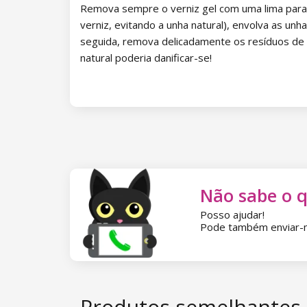
Remova sempre o verniz gel com uma lima para
Coleção Paradise Dream
verniz, evitando a unha natural), envolva as
seguida, remova delicadamente os resíduos de v
Coleção Ocean Drive
natural poderia danificar-se!
Coleção Pure Beauty
Coleção Cupcake
Coleção Time to Warm Up
Coleção Let It Snow!
Não sabe o 
Coleção Heartbeat
Posso ajudar!
Pode também enviar-me
Coleção Princess
Vernizes gel NANI Amazing Line
Coleção Autumn Breeze
Vernizes gel NANI Simply Pure
Produtos semelhantes