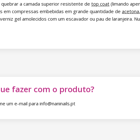
 quebrar a camada superior resistente de
top coat
(limando apen
 unhas em compressas embebidas em grande quantidade de
acetona
erniz gel amolecidos com um escavador ou pau de laranjeira. Nunc
que fazer com o produto?
 um e-mail para info@naninails.pt