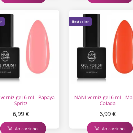
er
Bestseller
verniz gel 6 ml - Papaya
NANI verniz gel 6 ml - M
Spritz
Colada
6,99 €
6,99 €
Ao carrinho
Ao carrinho