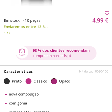
4,99 €
Em stock
> 10 peças
Enviaremos entre 13.8. -
17.8.
98 % dos clientes recomendam
compra em naninails.pt
Características
N.º da cat.: 0080/106
Preto
Clássico
Opaco
nova composição
com goma