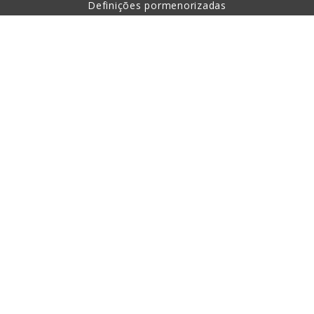
Definições pormenorizadas
Sobre a compra
Sobre nós
Contacto
Esta página está protegida com a ajuda de reCAPTCHA,
aplicando-se os princípios de proteção de dados pessoais e