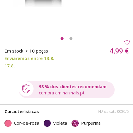
4,99 €
Em stock
> 10 peças
Enviaremos entre 13.8. -
17.8.
98 % dos clientes recomendam
compra em naninails.pt
Características
N.º da cat.: 0080/6
Cor-de-rosa
Violeta
Purpurina