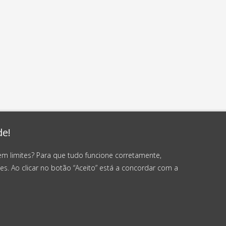
de!
em limites? Para que tudo funcione corretamente,
es. Ao clicar no botão “Aceito” está a concordar com a