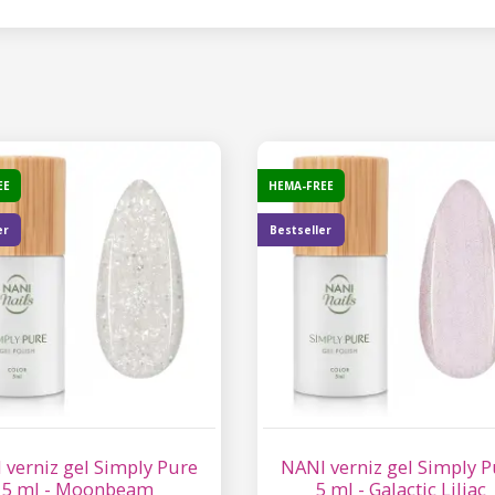
EE
HEMA-FREE
er
Bestseller
 verniz gel Simply Pure
NANI verniz gel Simply P
5 ml - Moonbeam
5 ml - Galactic Liliac