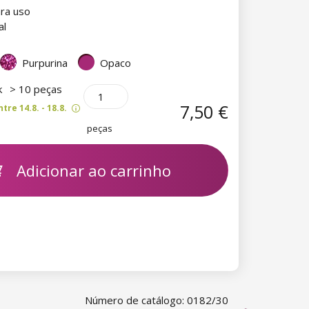
ra uso
al
Purpurina
Opaco
k
> 10 peças
7,50 €
re 14.8. - 18.8.
peças
Adicionar ao carrinho
Número de catálogo: 0182/30